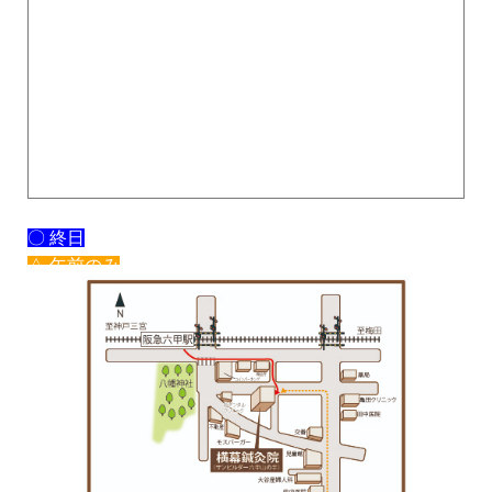
〇 終日
△ 午前のみ
× 休み