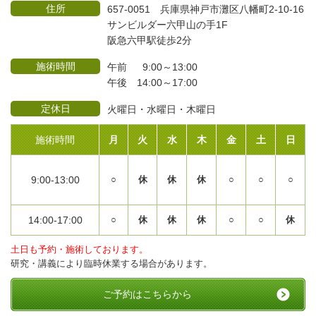
住所
657-0051 兵庫県神戸市灘区八幡町2-10-16
サンビルダー六甲山の手1F
阪急六甲駅徒歩2分
施術時間
午前 9:00～13:00
午後 14:00～17:00
定休日
火曜日・水曜日・木曜日
施術時間
月
火
水
木
金
土
日
9:00-13:00
○
休
休
休
○
○
○
14:00-17:00
○
休
休
休
○
○
休
土日も予約・施術しております。
研究・講義により臨時休業する場合があります。
ご予約はこちらから