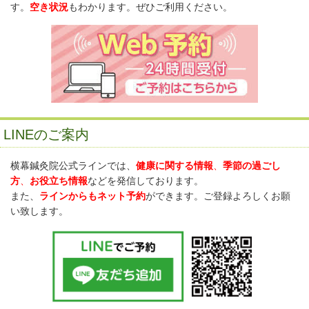
す。
空き状況
もわかります。ぜひご利用ください。
LINEのご案内
横幕鍼灸院公式ラインでは、
健康に関する情報
、
季節の過ごし
方
、
お役立ち情報
などを発信しております。
また、
ラインからもネット予約
ができます。ご登録よろしくお願
い致します。