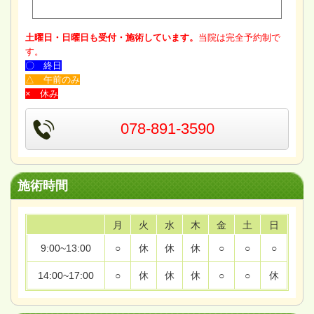
土曜日・日曜日も受付・施術しています。
当院は完全予約制で
す。
〇 終日
△ 午前のみ
× 休み
078-891-3590
施術時間
月
火
水
木
金
土
日
9:00~13:00
○
休
休
休
○
○
○
14:00~17:00
○
休
休
休
○
○
休