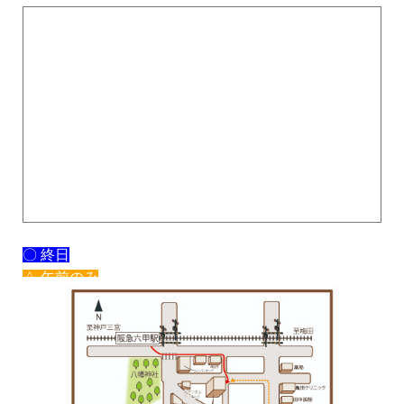
〇 終日
△ 午前のみ
× 休み