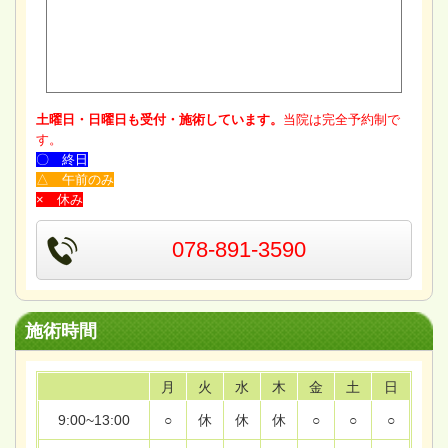
土曜日・日曜日も受付・施術しています。
当院は完全予約制で
す。
〇 終日
△ 午前のみ
× 休み
078-891-3590
施術時間
月
火
水
木
金
土
日
9:00~13:00
○
休
休
休
○
○
○