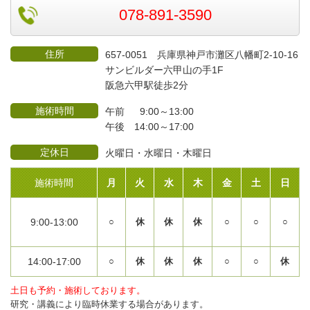
078-891-3590
住所
657-0051 兵庫県神戸市灘区八幡町2-10-16
サンビルダー六甲山の手1F
阪急六甲駅徒歩2分
施術時間
午前 9:00～13:00
午後 14:00～17:00
定休日
火曜日・水曜日・木曜日
施術時間
月
火
水
木
金
土
日
9:00-13:00
○
休
休
休
○
○
○
14:00-17:00
○
休
休
休
○
○
休
土日も予約・施術しております。
研究・講義により臨時休業する場合があります。