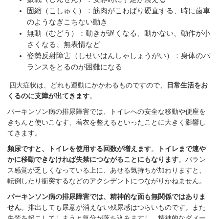
固縮（こしゅく）：筋肉がこわばり硬直する、時に歯車
のようなぎこちない動き
無動（むどう）：動きが遅くなる、動かない、動作が小
さくなる、無表情など
姿勢反射障害（しせいはんしゃしょうがい）：身体のバ
ランスをとるのが困難になる
四大症状は、どれも運動にかかわるものですので、
日常生活をお
くるのに支障が出てきます
。
パーキンソン病の排尿障害では、トイレへの安全な移動や便座を
きちんと使いこなす、着衣を整えるといったことに大きく影響し
てきます。
頻尿ですと、トイレを使用する回数が増えます
。
トイレまで速や
かに移動できなければ失禁につながることにもなります
。バラン
ス感覚が乏しくなっている上に、あせる気持ちが加わりますと、
転倒したり衝突するなどのアクシデントにつながりかねません。
パーキンソン病の排尿障害では、精神的な面も無関係ではありま
せん
。排出しても尿意が消えない残尿感はつらいものです。また
失禁を起こしてしまうと気分が落ち込みますし、精神的なダメー