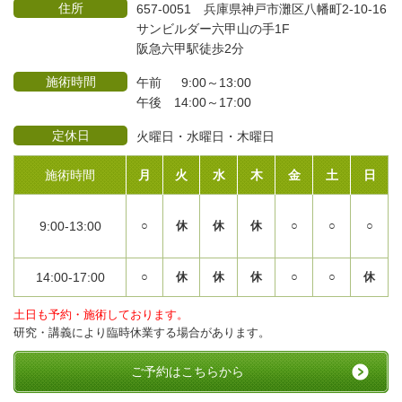
住所
657-0051 兵庫県神戸市灘区八幡町2-10-16
サンビルダー六甲山の手1F
阪急六甲駅徒歩2分
施術時間
午前 9:00～13:00
午後 14:00～17:00
定休日
火曜日・水曜日・木曜日
施術時間
月
火
水
木
金
土
日
9:00-13:00
○
休
休
休
○
○
○
14:00-17:00
○
休
休
休
○
○
休
土日も予約・施術しております。
研究・講義により臨時休業する場合があります。
ご予約はこちらから