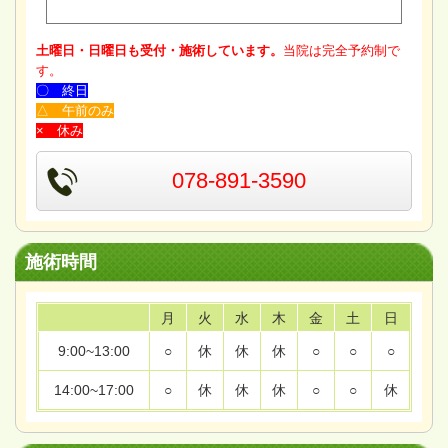
土曜日・日曜日も受付・施術しています。
当院は完全予約制で
す。
〇 終日
△ 午前のみ
× 休み
078-891-3590
施術時間
月
火
水
木
金
土
日
9:00~13:00
○
休
休
休
○
○
○
14:00~17:00
○
休
休
休
○
○
休