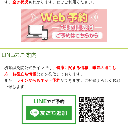
す。
空き状況
もわかります。ぜひご利用ください。
LINEのご案内
横幕鍼灸院公式ラインでは、
健康に関する情報
、
季節の過ごし
方
、
お役立ち情報
などを発信しております。
また、
ラインからもネット予約
ができます。ご登録よろしくお願
い致します。