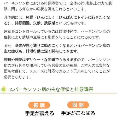
パーキンソン病における排尿障害では、全体の約
6
割以上の方で膀
胱に関する何らかの症状を訴えられるといいます。
具体的には、
頻尿（ひんにょう：ひんぱんにトイレに行きたくな
る）、排尿困難、失禁、残尿感
といったものです。
尿意をコントロールしているのは自律神経で、パーキンソン病の
症状により膀胱や直腸にも影響を与えることになるのです。
また、
身体が思う通りに動きにくくなるというパーキンソン病の
主な症状も、排泄行動に深く関与してきます
。
排尿や排便はデリケートな問題でもあります
ので、パーキンソン
病の進行具合や服用しているお薬の量や種類、ご本人の気質的な
面も考慮して、スムーズに対応できるよう工夫をしていくことが
必要となります。
2.パーキンソン病の主な症状と排尿障害