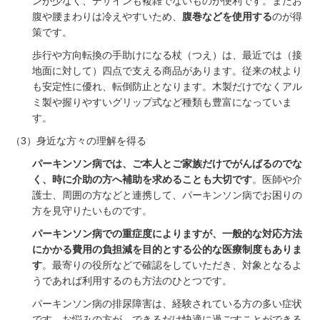
ンが少なく、デザインも複雑でないものが便利です。またお
腹や腰まわりは冷えやすいため、
腹巻などを使用する
のが得
策です。
歩行や方向転換の手助けになる杖（つえ）は、最近では（接
地面に対して）四点で支える商品があります。従来の杖より
も安定性に優れ、転倒防止となります。木製だけでなくアル
ミ製や握りやすいグリップ式など種類も豊富になっていま
す。
（
3
）身近な方々の理解を得る
パーキンソン病では、ご本人とご家族だけでがんばるのでな
く、時に介助の方へ補助を求めることも大切です
。医師や介
護士、周囲の方などと連携して、パーキンソン病でお困りの
方を見守りたいものです。
パーキンソン病での重症度によりますが、一般的な対応方法
にかかる費用の負担減を目的とする公的な医療制度もありま
す
。最寄りの役所などで確認をしていただき、対象となるよ
うであれば利用するのも方法のひとつです。
パーキンソン病の排尿障害は、経験されている方の多い症状
です。お悩みの方が、できるだけ快適に過ごすことができる