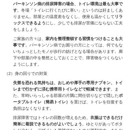
パーキンソン病の排尿障害の場合、トイレ環境は最も大事で
す
。冬場「トイレに行くたびに寒い」というのは好ましくあ
りません。部屋との温度差をなくし、便座も温かくして
リラ
ックスできるよう
にし、少しでも排尿が苦痛にならない工夫
をしましょう。
ご家族の方々は、
家内を整理整頓する習慣をつけることも大
事です
。パーキンソン病でお困りの方にとっては、何でもな
いちょっとしたモノが歩行の妨げとなる場合があります。廊
下や部屋の中を整然としておくことで、障害物をつくらない
ようにします。
（
2
）身の回りでの対策
失禁を恐れる気持ちは、おしめや厚手の専用ナプキン、トイ
レまで行かずに済む携帯用トイレなどで軽減できます
。ま
た、常時いらっしゃる部屋の片隅に間仕切りなどで隠した
ポ
ータブルトイレ（簡易トイレ）
を置けば、トイレを往復する
負担はなくなります。
排尿障害ではトイレの回数が増えるため、
衣服はできるだけ
簡単に着脱できるものがよいでしょう
。ゆとりがあってボタ