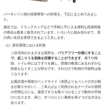
パーキンソン病の排尿障害への対策を、下記にまとめてみまし
た。
最近では、ドラッグストアなどで手軽に手に入る便利な排尿関連
の商品も数多く販売されています。いろいろと組み合わせて、質
の高い生活を実現できるよう工夫します。
（
1
）居住環境における対策
ご自宅内のさまざまな箇所を、
バリアフリー仕様にすること
で、起こりうる危険を回避することができます
。廊下や階
段、トイレ内にはてすりを施し、部屋の敷居にあるわずかな
段差もなくすことが肝心です。それだけで転倒の可能性は低
くなります。
お風呂場や寝室のベッドサイド（布団よりもベッドの方が動
きが取りやすい）、ご本人がよく利用されるテーブルや居間
の空間などにも、適宜てすりを取りつけることで動作の手助
けになります。床に、すべりにくい素材を張りつける方法も
あります。