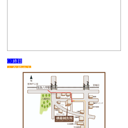
〇 終日
△ 午前のみ
× 休み