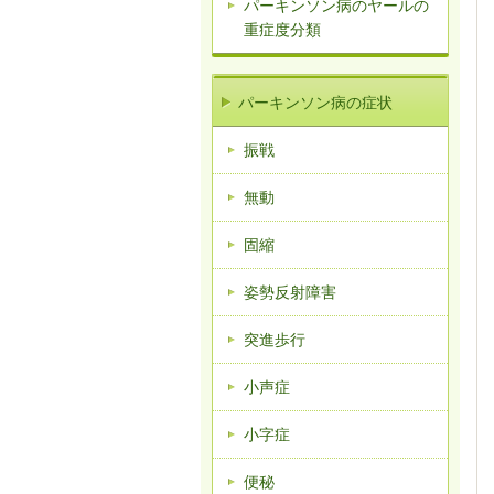
パーキンソン病のヤールの
重症度分類
パーキンソン病の症状
振戦
無動
固縮
姿勢反射障害
突進歩行
小声症
小字症
便秘