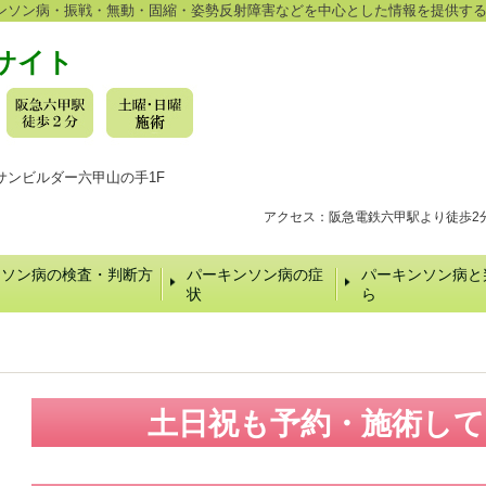
ンソン病・振戦・無動・固縮・姿勢反射障害などを中心とした情報を提供す
サイト
16 サンビルダー六甲山の手1F
アクセス：阪急電鉄六甲駅より徒歩2
ンソン病の検査・判断方
パーキンソン病の症
パーキンソン病と
状
ら
土日祝も予約・施術し