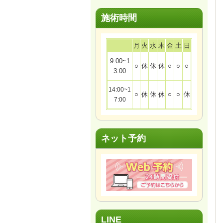
施術時間
月
火
水
木
金
土
日
9:00~1
○
休
休
休
○
○
○
3:00
14:00~1
○
休
休
休
○
○
休
7:00
ネット予約
LINE