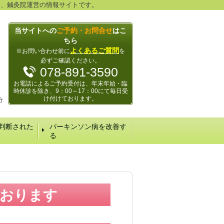
る、鍼灸院運営の情報サイトです。
当サイトへの
ご予約・お問合せ
はこ
ちら
よくあるご質問
※お問い合わせ前に
を
必ずご確認ください。
078-891-3590
お電話によるご予約受付は、年末年始・臨
時休診を除き、9：00～17：00にて毎日受
け付けております。
分
判断された
パーキンソン病を改善す
る
ております