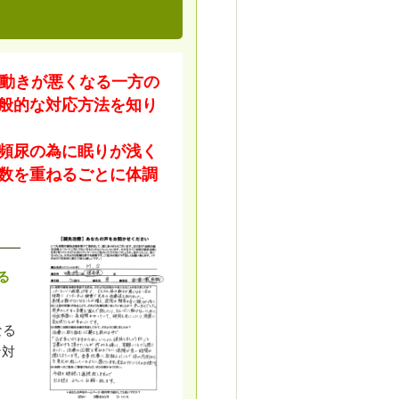
の動きが悪くなる一方の
般的な対応方法を知り
頻尿の為に眠りが浅く
数を重ねるごとに体調
る
なる
な対