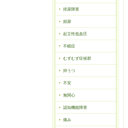
排尿障害
頻尿
起立性低血圧
不眠症
むずむず症候群
抑うつ
不安
無関心
認知機能障害
痛み