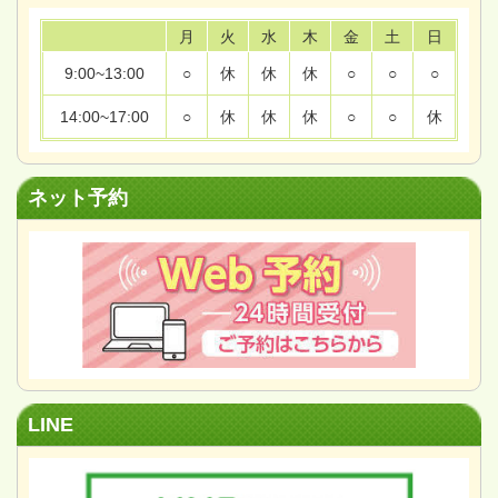
月
火
水
木
金
土
日
9:00~13:00
○
休
休
休
○
○
○
14:00~17:00
○
休
休
休
○
○
休
ネット予約
LINE