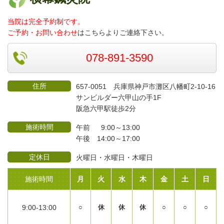
当院は完全予約制です。
ご予約・お問い合わせ
はこちらよりご連絡
下さい。
078-891-3590
住所
657-0051 兵庫県神戸市灘区八幡町2-10-16
サンビルダー六甲山の手1F
阪急六甲駅徒歩2分
施術時間
午前 9:00～13:00
午後 14:00～17:00
定休日
火曜日・水曜日・木曜日
施術時間
月
火
水
木
金
土
日
9:00-13:00
○
休
休
休
○
○
○