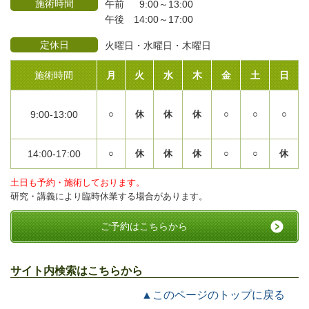
施術時間
午前 9:00～13:00
午後 14:00～17:00
定休日
火曜日・水曜日・木曜日
施術時間
月
火
水
木
金
土
日
9:00-13:00
○
休
休
休
○
○
○
14:00-17:00
○
休
休
休
○
○
休
土日も予約・施術しております。
研究・講義により臨時休業する場合があります。
ご予約はこちらから
サイト内検索はこちらから
▲このページのトップに戻る