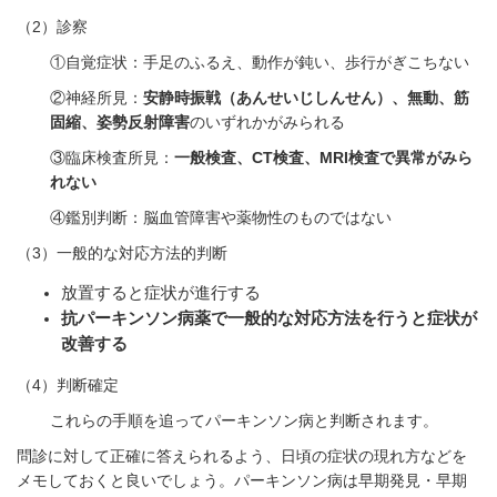
（
2
）診察
①自覚症状：手足のふるえ、動作が鈍い、歩行がぎこちない
②神経所見：
安静時振戦（あんせいじしんせん）、無動、筋
固縮、姿勢反射障害
のいずれかがみられる
③臨床検査所見：
一般検査、
CT
検査、
MRI
検査で異常がみら
れない
④鑑別判断：脳血管障害や薬物性のものではない
（
3
）一般的な対応方法的判断
放置すると症状が進行する
抗パーキンソン病薬で一般的な対応方法を行うと症状が
改善する
（
4
）判断確定
これらの手順を追ってパーキンソン病と判断されます。
問診に対して正確に答えられるよう、日頃の症状の現れ方などを
メモしておくと良いでしょう。パーキンソン病は早期発見・早期