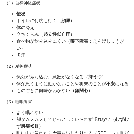
（
1
）自律神経症状
便秘
トイレに何度も行く（
頻尿
）
体の冷え
立ちくらみ（
起立性低血圧
）
食べ物が飲み込みにくい（
嚥下障害
：えんげしょうが
い）
多汗
（
2
）精神症状
気分が落ち込む、意欲がなくなる（
抑うつ
）
体が思うように動かないことや将来のことが
不安
になる
ものごとに興味がわかない（
無関心
）
（
3
）睡眠障害
よく眠れない
脚がムズムズしてじっとしていられず眠れない（
むずむ
ず脚症候群
）
睡眠中に暴れたり大声を出したりする（
RBD
：レム睡眠