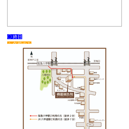
〇 終日
△ 午前のみ
× 休み