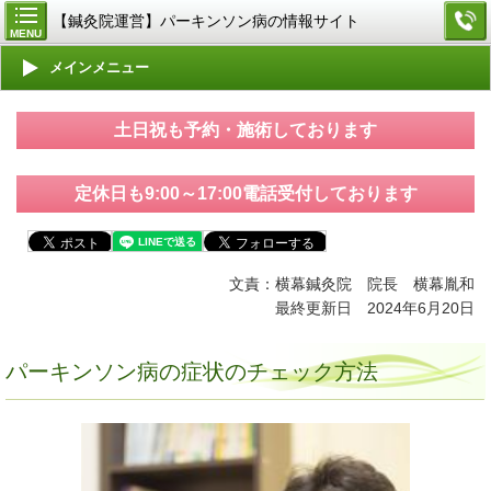
【鍼灸院運営】パーキンソン病の情報サイト
MENU
メインメニュー
土日祝も予約・施術しております
定休日も9:00～17:00電話受付しております
文責：横幕鍼灸院 院長 横幕胤和
最終更新日
2024年6月20
日
パーキンソン病の症状のチェック方法