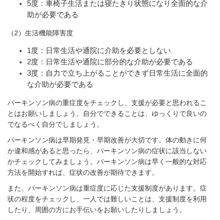
5
度：車椅子生活または寝たきり状態になり全面的な介
助が必要である
（
2
）生活機能障害度
1
度：日常生活や通院に介助を必要としない
2
度：日常生活や通院に部分的な介助が必要である
3
度：自力で立ち上がることができず日常生活に全面的
な介助が必要である
パーキンソン病の重症度をチェックし、支援が必要と思われるこ
とはお願いしましょう。自分でできることは、ゆっくりで良いの
でなるべく自分でしましょう。
パーキンソン病は早期発見・早期改善が大切です。体の動きに何
か違和感があると思ったら、パーキンソン病の症状に該当しない
かチェックしてみましょう。パーキンソン病は早く一般的な対応
方法を開始すれば、症状の改善が期待できます。
また、パーキンソン病は重症度に応じた支援制度があります。症
状の程度をチェックし、一人では難しいことは、支援制度を利用
したり、周囲の方にお手伝いをお願いしたりしましょう。