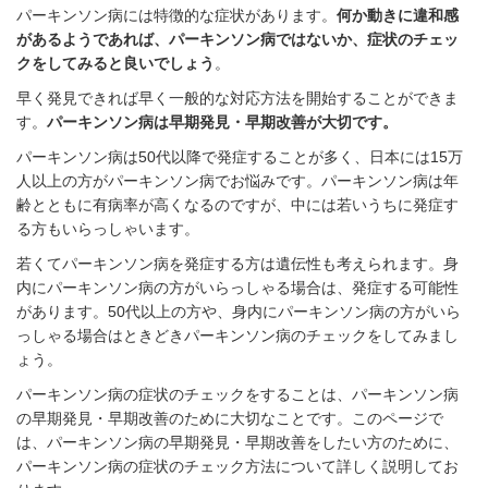
パーキンソン病には特徴的な症状があります。
何か動きに違和感
があるようであれば、パーキンソン病ではないか、症状のチェッ
クをしてみると良いでしょう
。
早く発見できれば早く一般的な対応方法を開始することができま
す。
パーキンソン病は早期発見・早期改善が大切です。
パーキンソン病は
50
代以降で発症することが多く、日本には
15
万
人以上の方がパーキンソン病でお悩みです。パーキンソン病は年
齢とともに有病率が高くなるのですが、中には若いうちに発症す
る方もいらっしゃいます。
若くてパーキンソン病を発症する方は遺伝性も考えられます。身
内にパーキンソン病の方がいらっしゃる場合は、発症する可能性
があります。
50
代以上の方や、身内にパーキンソン病の方がいら
っしゃる場合はときどきパーキンソン病のチェックをしてみまし
ょう。
パーキンソン病の症状のチェックをすることは、パーキンソン病
の早期発見・早期改善のために大切なことです。このページで
は、パーキンソン病の早期発見・早期改善をしたい方のために、
パーキンソン病の症状のチェック方法について詳しく説明してお